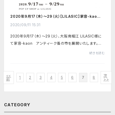
2020年9月17（木）～29（火）【LILASIC】家音-kaon
アンティーク蚤の市のお知らせ
2020/09/11 15:31
2020年9月17（木）～29（火）、大阪南堀江 LILASIC様に
て家音-kaon アンティーク蚤の市を展開いたします。大
阪近郊のみなさまのお越しをお待ちしております。LILASIC
続きを読む
（リラシク）〒550-0015 大阪市西区南堀...
<<
次
1
2
3
4
5
6
7
8
前
>>
CATEGORY