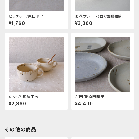
ピッチャー/原田晴子
お花プレート（白）/加藤益造
¥1,760
¥3,300
丸マグ/ 穂屋工房
だ円皿/原田晴子
¥2,860
¥4,400
その他の商品