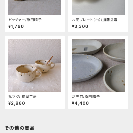
ピッチャー/原田晴子
お花プレート（白）/加藤益造
¥1,760
¥3,300
丸マグ/ 穂屋工房
だ円皿/原田晴子
¥2,860
¥4,400
その他の商品