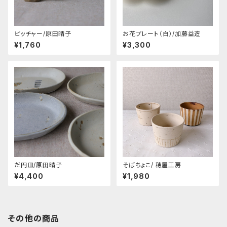
ピッチャー/原田晴子
お花プレート（白）/加藤益造
¥1,760
¥3,300
だ円皿/原田晴子
そばちょこ/ 穂屋工房
¥4,400
¥1,980
その他の商品