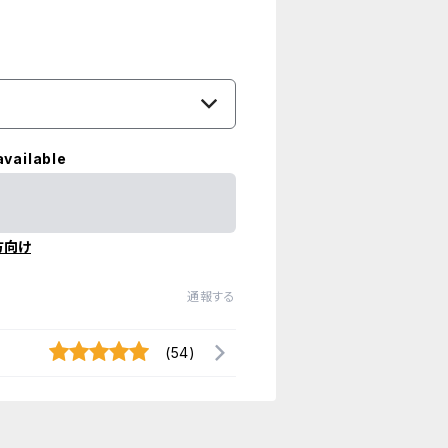
available
方向け
通報する
(54)