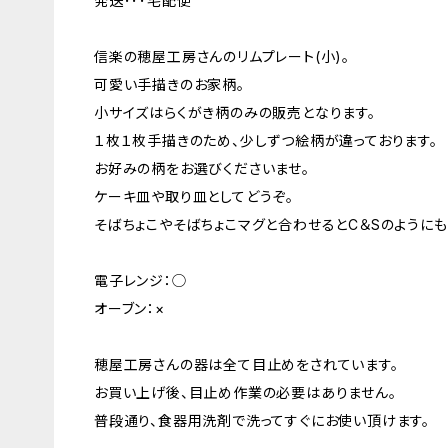
発送･･･宅配便
信楽の穂屋工房さんのリムプレート(小)。
可愛い手描きのお家柄。
小サイズはらくがき柄のみの販売となります。
１枚１枚手描きのため、少しずつ絵柄が違っております。
お好みの柄をお選びくださいませ。
ケーキ皿や取り皿としてどうぞ。
そばちょこやそばちょこマグと合わせるとC＆Sのように
電子レンジ：◯
オーブン：×
穂屋工房さんの器は全て目止めをされています。
お買い上げ後、目止め作業の必要はありません。
普段通り、食器用洗剤で洗ってすぐにお使い頂けます。