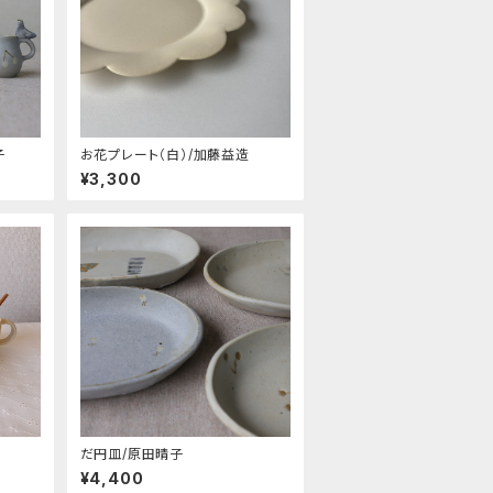
子
お花プレート（白）/加藤益造
¥3,300
だ円皿/原田晴子
¥4,400