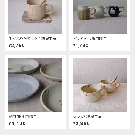
手びねりたてマグ / 穂屋工房
ピッチャー/原田晴子
¥2,750
¥1,760
だ円皿/原田晴子
丸マグ/ 穂屋工房
¥4,400
¥2,860