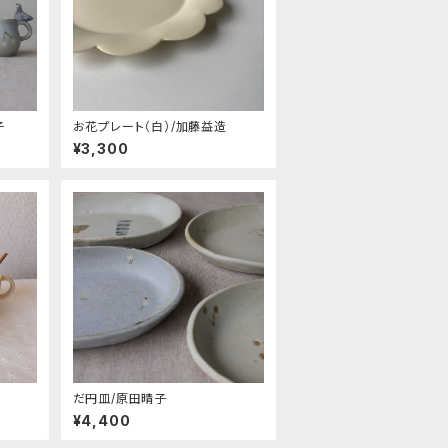
子
お花プレート（白）/加藤益造
¥3,300
だ円皿/原田晴子
¥4,400