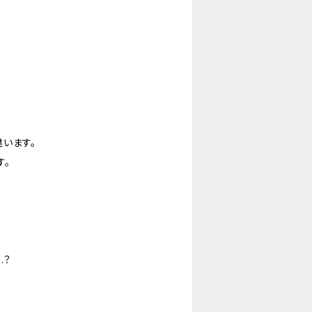
います。
す。
.？