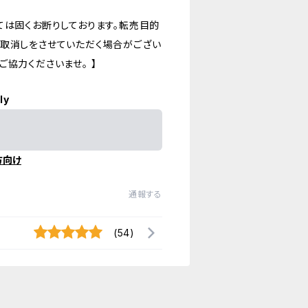
ては固くお断りしております。転売目的
の取消しをさせていただく場合がござい
協力くださいませ。 】
ly
方向け
通報する
(54)