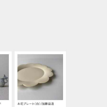
子
お花プレート（白）/加藤益造