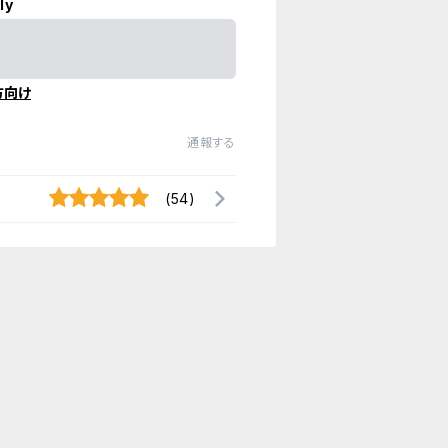
ly
方向け
通報する
(54)