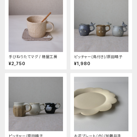
手びねりたてマグ / 穂屋工房
ピッチャー(鳥付き)/原田晴子
¥2,750
¥1,980
ピッチャー/原田晴子
お花プレート（白）/加藤益造