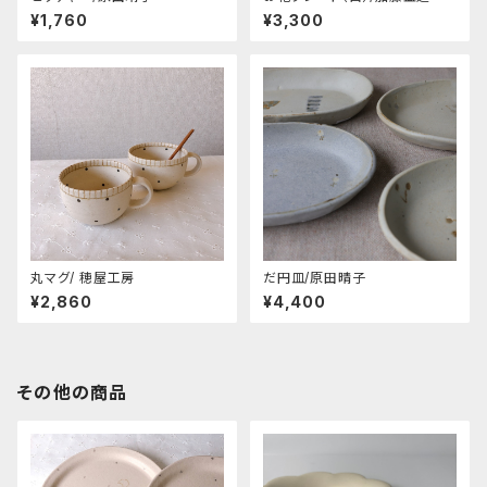
¥1,760
¥3,300
丸マグ/ 穂屋工房
だ円皿/原田晴子
¥2,860
¥4,400
その他の商品