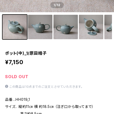
1
/12
ポット(中)_1/原田晴子
¥7,150
SOLD OUT
この商品は10点までのご注文とさせていただきます。
品番…HH019_1
サイズ.. 縦約11㎝ 横 約18.5㎝ （注ぎ口から取ってまで）
高さ約8.5cm