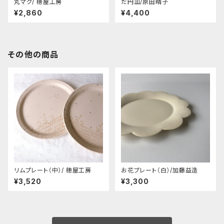
丸マグ/ 穂屋工房
だ円皿/原田晴子
¥2,860
¥4,400
その他の商品
リムプレート（中）/ 穂屋工房
お花プレート（白）/加藤益造
¥3,520
¥3,300