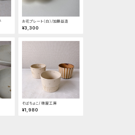
子
お花プレート（白）/加藤益造
¥3,300
そばちょこ/ 穂屋工房
¥1,980