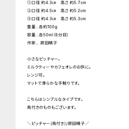
①口径 約4.3㎝ 高さ 約5.7cm
②口径 約4.5㎝ 高さ 約5.2cm
③口径 約4.3㎝ 高さ 約5.3cm
重量...各約100g
容量…各50ml（8分目）
作家... 原田晴子
小さなピッチャー。
ミルクティーやカフェオレのお供に。
レンジ可。
マットで滑らかな手触りです。
こちらはシンプルなタイプです。
鳥付きのものもございます。
＼ピッチャー(鳥付き)/原田晴子／