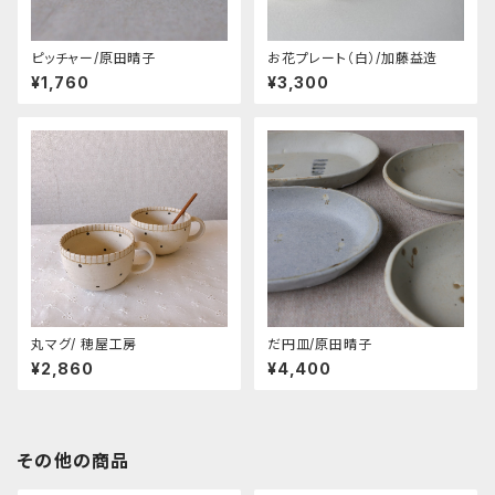
ピッチャー/原田晴子
お花プレート（白）/加藤益造
¥1,760
¥3,300
丸マグ/ 穂屋工房
だ円皿/原田晴子
¥2,860
¥4,400
その他の商品