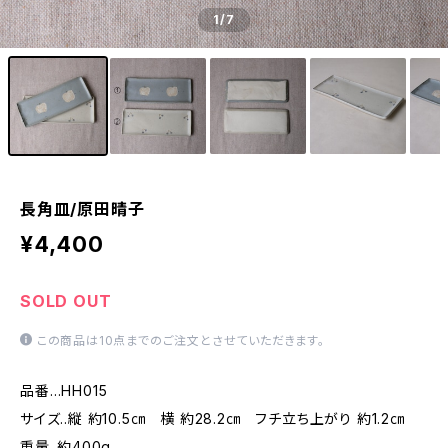
1
/7
長角皿/原田晴子
¥4,400
SOLD OUT
この商品は10点までのご注文とさせていただきます。
品番…HH015
サイズ..縦 約10.5㎝ 横 約28.2㎝ フチ立ち上がり 約1.2㎝
重量..約400g