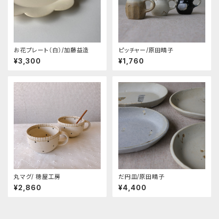
お花プレート（白）/加藤益造
ピッチャー/原田晴子
¥3,300
¥1,760
丸マグ/ 穂屋工房
だ円皿/原田晴子
¥2,860
¥4,400