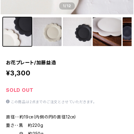
1
/12
お花プレート/加藤益造
¥3,300
SOLD OUT
この商品は2点までのご注文とさせていただきます。
直径･･約19㎝（内側の円の直径12㎝）
重さ･･黒 約220g
白 約250g